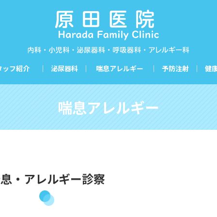
タッフ紹介
泌尿器科
喘息アレルギー
予防注射
健
喘息アレルギー
喘息・アレルギー診察