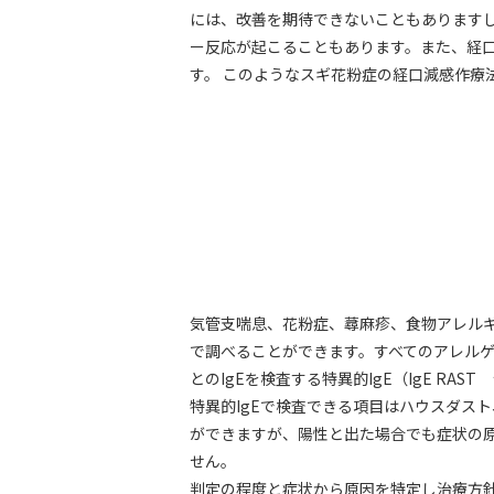
には、改善を期待できないこともあります
ー反応が起こることもあります。また、経口
す。 このようなスギ花粉症の経口減感作療
気管支喘息、花粉症、蕁麻疹、食物アレル
で調べることができます。すべてのアレルゲ
とのIgEを検査する特異的IgE（IgE R
特異的IgEで検査できる項目はハウスダス
ができますが、陽性と出た場合でも症状の
せん。
判定の程度と症状から原因を特定し治療方