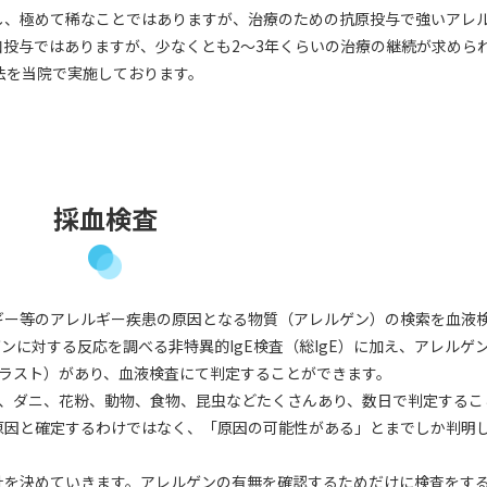
し、極めて稀なことではありますが、治療のための抗原投与で強いアレ
投与ではありますが、少なくとも2～3年くらいの治療の継続が求めら
法を当院で実施しております。
採血検査
ギー等のアレルギー疾患の原因となる物質（アレルゲン）の検索を血液
ンに対する反応を調べる非特異的IgE検査（総IgE）に加え、アレルゲ
AST ラスト）があり、血液検査にて判定することができます。
ト、ダニ、花粉、動物、食物、昆虫などたくさんあり、数日で判定するこ
原因と確定するわけではなく、「原因の可能性がある」とまでしか判明
針を決めていきます。アレルゲンの有無を確認するためだけに検査をす