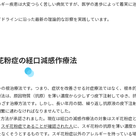
ルギー疾患は大変つらく苦しい病気ですが、医学の進歩によって着実に
イドラインに沿った最新の理論的な診察を実践しています。
花粉症の経口減感作療法
一の根治療法です。つまり、症状を改善させる対症療法ではなく、根本
療法は、原因物質（抗原）を薄い濃度から少しずつ皮下注射してゆき、
めざす治療方法です。しかし、長い年月の間、繰り返し抗原液の皮下注
頻繁に通わなければなりませんでした。
う方法が承認されました。現在は経口の減感作療法の対象はスギ花粉症
、
スギ花粉症であることが確認された人
に、スギ花粉の抗原を薄い濃度
をなくそうとするものです。スギ花粉症以外のアレルギーを持っている