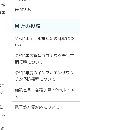
ルギ
来院状況
れま
令和7年度 年末年始の休診につ
いて
令和7年度新型コロナワクチン定
期接種について
令和7年度のインフルエンザワク
チン予防接種について
検査
施設基準 各種加算・体制につい
ンご
て
電子処方箋対応について
と
しま
るの